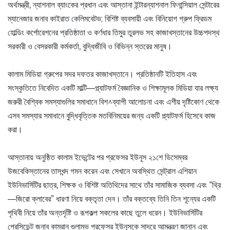
অর্থমন্ত্রী, ন্যাশনাল ব্যাংকের প্রধান এবং আস্তানা ইন্টারন্যাশনাল ফিনান্সিয়াল সেন্টারের
ম্যানেজার জনাব কাইরাত কেলিমবেটভ; বিশিষ্ট ব্যবসায়ী এবং বিনিয়োগ গ্রুপ ফ্রিডম
হোল্ডিং কর্পোরেশনের প্রতিষ্ঠাতা ও কর্ণধার তিমুর তুরলভ সহ কাজাখস্তানের উচ্চপদস্থ
সরকারী ও বেসরকারী কর্মকর্তা, বুদ্ধিজীবি ও বিভিন্ন স্তরের মানুষ।
কালাম মিডিয়া গ্রুপের সদর দফতর কাজাখস্তানে। প্রতিষ্ঠানটি ইতিহাস এবং
সংস্কৃতিতে নিবেদিত একটি মাল্টি—প্ল্যাটফর্ম বৈজ্ঞানিক ও শিক্ষামূলক মিডিয়া যার লক্ষ্য
জরুরী বৈশ্বিক সমস্যাগুলির সমাধানে বিশ^ব্যাপী আলোচনা এবং এশীয় দৃষ্টিকোণ থেকে
এসব সমস্যার সমাধানে বুদ্ধিবৃত্তিক মতবিনিময়ের জন্য একটি প্ল্যাটফর্ম হিসেবে কাজ
করা।
আস্তানায় অনুষ্ঠিত কালাম ইভেন্টের পর প্রফেসর ইউনূস ২১শে ডিসেম্বর
উজবেকিস্তানের তাসখন্দ গমন করেন এবং সেখানে অবস্থিত সেন্ট্রাল এশিয়ান
ইউনিভার্সিটির ছাত্র, শিক্ষক ও বিশিষ্ট অতিথিদের সাথে তাঁর সামাজিক ব্যবসা এবং “থ্রি
—জিরো ক্লাবের” ধারণা নিয়ে বক্তৃতা দেন। তাঁর বক্তব্যে তিনি তিন শূন্যের একটি
পৃথিবী নিয়ে তাঁর অন্তর্দৃষ্টি ও রূপকল্প সকলের কাছে তুলে ধরেন। ইউনিভার্সিটির
প্রেসিডেন্ট জনাব কামরান গুলামভ প্রফেসর ইউনূসকে সাদরে আমন্ত্রণ জানান এবং