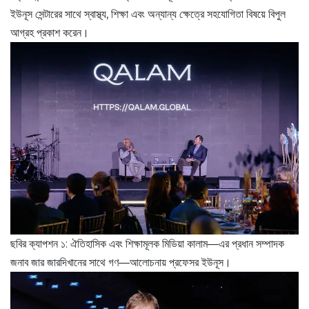
ইউনূস সেন্টারের সাথে স্বাস্থ্য, শিক্ষা এবং অন্যান্য ক্ষেত্রে সহযোগিতা বিষয়ে বিপুল
আগ্রহ প্রকাশ করেন।
ছবির ক্যাপশন ১: ঐতিহাসিক এবং শিক্ষামূলক মিডিয়া কালাম—এর প্রধান সম্পাদক
জনাব জার জারদিখানের সাথে গণ—আলোচনায় প্রফেসর ইউনূস।