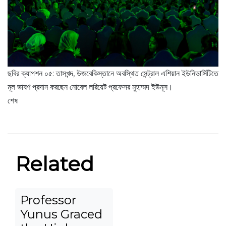
ছবির ক্যাপশন ০৫: তাসখন্দ, উজবেকিস্তানে অবস্থিত সেন্ট্রাল এশিয়ান ইউনিভার্সিটিতে
মূল ভাষণ প্রদান করছেন নোবেল লরিয়েট প্রফেসর মুহাম্মদ ইউনূস।
শেষ
Related
Professor
Yunus Graced