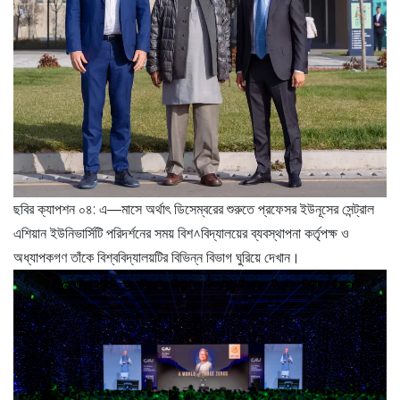
ছবির ক্যাপশন ০৪: এ—মাসে অর্থাৎ ডিসেম্বরের শুরুতে প্রফেসর ইউনূসের সেন্ট্রাল
এশিয়ান ইউনিভার্সিটি পরিদর্শনের সময় বিশ^বিদ্যালয়ের ব্যবস্থাপনা কর্তৃপক্ষ ও
অধ্যাপকগণ তাঁকে বিশ্ববিদ্যালয়টির বিভিন্ন বিভাগ ঘুরিয়ে দেখান।