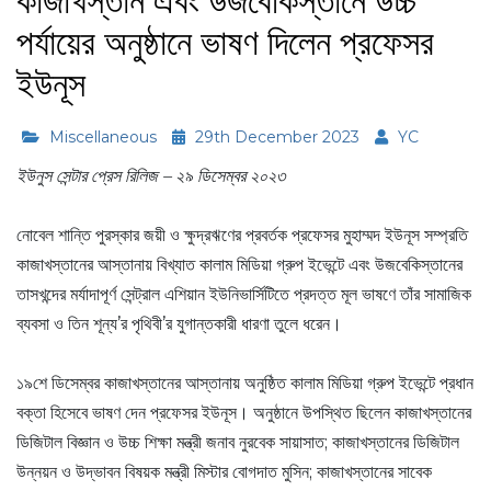
কাজাখস্তান এবং উজবেকিস্তানে উচ্চ
পর্যায়ের অনুষ্ঠানে ভাষণ দিলেন প্রফেসর
ইউনূস
Miscellaneous
29th December 2023
YC
ইউনুস সেন্টার প্রেস রিলিজ – ২৯ ডিসেম্বর ২০২৩
নোবেল শান্তি পুরস্কার জয়ী ও ক্ষুদ্রঋণের প্রবর্তক প্রফেসর মুহাম্মদ ইউনূস সম্প্রতি
কাজাখস্তানের আস্তানায় বিখ্যাত কালাম মিডিয়া গ্রুপ ইভেন্টে এবং উজবেকিস্তানের
তাসখন্দের মর্যাদাপূর্ণ সেন্ট্রাল এশিয়ান ইউনিভার্সিটিতে প্রদত্ত মূল ভাষণে তাঁর সামাজিক
ব্যবসা ও তিন শূন্য’র পৃথিবী’র যুগান্তকারী ধারণা তুলে ধরেন।
১৯শে ডিসেম্বর কাজাখস্তানের আস্তানায় অনুষ্ঠিত কালাম মিডিয়া গ্রুপ ইভেন্টে প্রধান
বক্তা হিসেবে ভাষণ দেন প্রফেসর ইউনূস। অনুষ্ঠানে উপস্থিত ছিলেন কাজাখস্তানের
ডিজিটাল বিজ্ঞান ও উচ্চ শিক্ষা মন্ত্রী জনাব নুরবেক সায়াসাত; কাজাখস্তানের ডিজিটাল
উন্নয়ন ও উদ্ভাবন বিষয়ক মন্ত্রী মিস্টার বোগদাত মুসিন; কাজাখস্তানের সাবেক