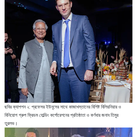
ছবির ক্যাপশন ২: প্রফেসর ইউনূসের সাথে কাজাখস্তানের বিশিষ্ট বিলিয়নিয়ার ও
বিনিয়োগ গ্রুপ ফ্রিডম হোল্ডিং কর্পোরেশনের প্রতিষ্ঠাতা ও কর্ণধার জনাব তিমুর
তুরলভ।