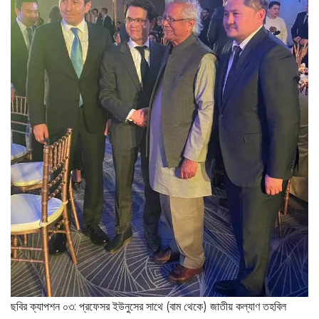
ছবির ক্যাপশন ০৩: প্রফেসর ইউনুসের সাথে (বাম থেকে) জাতীয় কল্যাণ তহবিল